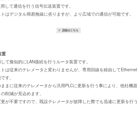
使用して通信を行う信号伝送装置です。
ストはデジタル簡易無線に劣りますが、より広域での通信が可能です。
装置
して擬似的にLAN接続を行うルータ装置です。
トは従来のテレメータと変わりませんが、専用回線を経由してEtherne
能です。
のままに従来のテレメータから汎用PLCに更新を行う事により、他社機
トの削減が見込めます。
変更が不要ですので、既設テレメータが故障した際でも迅速に更新を行