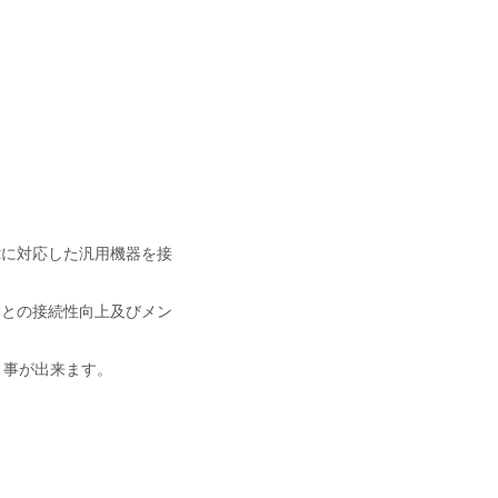
tに対応した汎用機器を接
器との接続性向上及びメン
う事が出来ます。