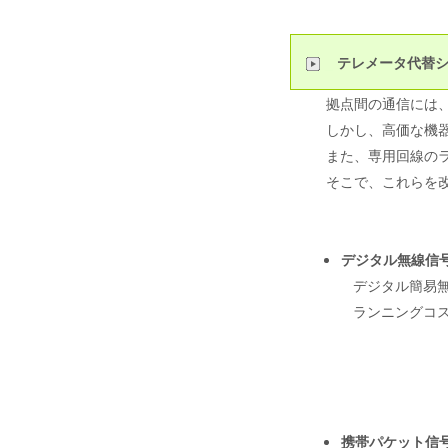
_
テレメータ代替
拠点間の通信には
しかし、高価な機
また、専用回線の
そこで、これらを
デジタル無線信
デジタル簡易
ランニングコ
携帯パケット信